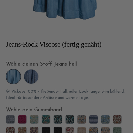
Jeans-Rock Viscose (fertig genäht)
Wähle deinen Stoff
Jeans hell
Jeans
Baumwolle
hell
Jeans
Chambray
💎 Viskose 100% – fließender Fall, edler Look, angenehm kühlend.
mit
Ideal für besondere Anlässe und warme Tage.
Rauten
Wähle dein Gummiband
Alpenglühen
Beerentraum
Bergsee
Blütenmeer
Edelweissliebe
Edelweissliebe
Eisblüte
Heimatliebe
Himmelblick
Hütten
6cm
4cm
4cm
4cm
4cm
6cm
4cm
6cm
4cm
4cm
Hüttenzauber
Kupferglanz
Lavendeltraum
Nachthimmel
Nachthimmel
Rosengarten
Sanddüne
Sonnentanz
Sternenstau
Tannen