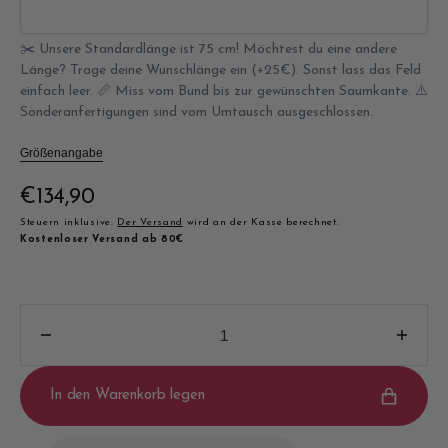
✂️ Unsere Standardlänge ist 75 cm! Möchtest du eine andere
Länge? Trage deine Wunschlänge ein (+25€). Sonst lass das Feld
einfach leer. 📏 Miss vom Bund bis zur gewünschten Saumkante. ⚠️
Sonderanfertigungen sind vom Umtausch ausgeschlossen.
Größenangabe
Normaler
€134,90
Preis
Steuern inklusive.
Der Versand
wird an der Kasse berechnet.
Kostenloser Versand ab 80€
Verringere
Erhö
die
die
Menge
Meng
In den Warenkorb legen
für
für
Jeans-
Jeans