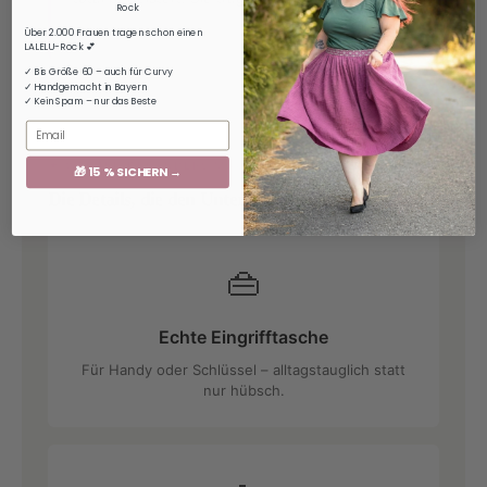
Rock
– Verifizierte Käuferin
Über 2.000 Frauen tragen schon einen
LALELU-Rock 💕
✓ Bis Größe 60 – auch für Curvy
✓ Handgemacht in Bayern
✓ Kein Spam – nur das Beste
Email
★ WAS IHN BESONDERS MACHT
🎁 15 % SICHERN →
Die Details, die den Unterschied machen:
👜
Echte Eingrifftasche
Für Handy oder Schlüssel – alltagstauglich statt
nur hübsch.