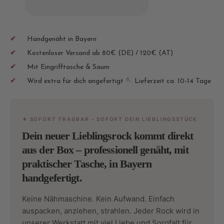
Rock
Rock
Viscose
Visco
(fertig
(fertig
genäht)
genäh
Handgenäht in Bayern
Kostenloser Versand ab 80€ (DE) / 120€ (AT)
Mit Eingrifftasche & Saum
Wird extra für dich angefertigt 🪡 Lieferzeit ca. 10-14 Tage
★ SOFORT TRAGBAR – SOFORT DEIN LIEBLINGSSTÜCK
Dein neuer Lieblingsrock kommt direkt
aus der Box – professionell genäht, mit
praktischer Tasche, in Bayern
handgefertigt.
Keine Nähmaschine. Kein Aufwand. Einfach
auspacken, anziehen, strahlen. Jeder Rock wird in
unserer Werkstatt mit viel Liebe und Sorgfalt für